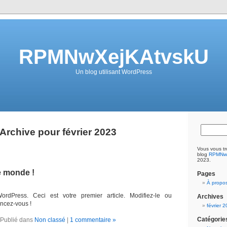
RPMNwXejKAtvskU
Un blog utilisant WordPress
Archive pour février 2023
Vous vous tr
blog
RPMNwX
2023.
e monde !
Pages
À propo
rdPress. Ceci est votre premier article. Modifiez-le ou
Archives
ancez-vous !
février 
Catégorie
Publié dans
Non classé
|
1 commentaire »