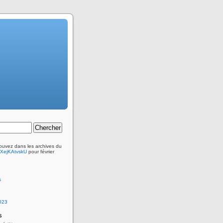
ouvez dans les archives du
ejKAtvskU
pour février
s
2023
s