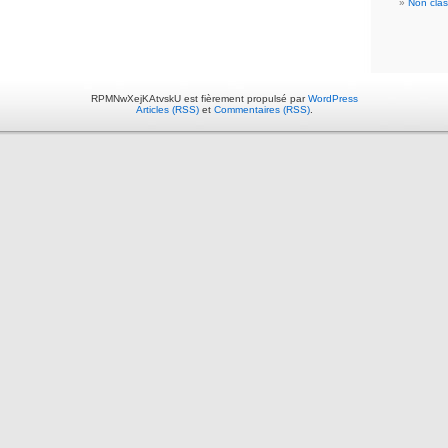
Non cla
RPMNwXejKAtvskU est fièrement propulsé par
WordPress
Articles (RSS)
et
Commentaires (RSS)
.